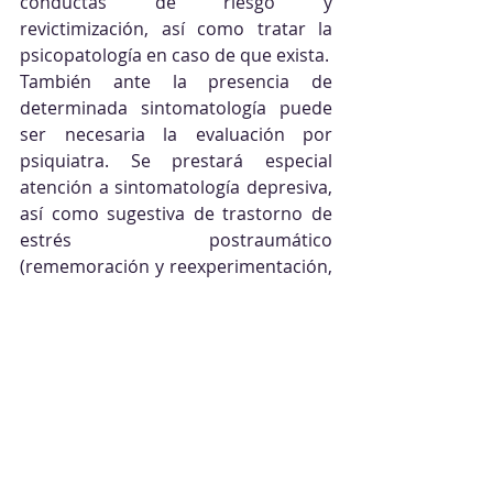
conductas de riesgo y 
revictimización, así como tratar la 
psicopatología en caso de que exista. 
También ante la presencia de 
determinada sintomatología puede 
ser necesaria la evaluación por 
psiquiatra. Se prestará especial 
atención a sintomatología depresiva, 
así como sugestiva de trastorno de 
estrés postraumático 
(rememoración y reexperimentación, 
conductas evitativas de situaciones 
evocadoras del evento traumático, 
sensación permanente de peligro, 
ansiedad). 
El objetivo no es erradicar el suceso 
traumático de la memoria de la 
persona, sino poder integrarlo como 