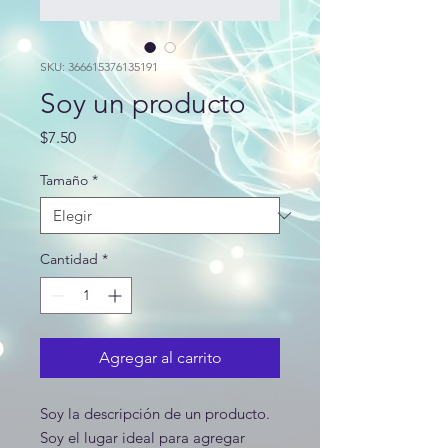
SKU: 366615376135191
Soy un producto
Precio
$7.50
Tamaño
*
Cantidad
*
Agregar al carrito
Soy la descripción de un producto. 
Soy el lugar ideal para agregar 