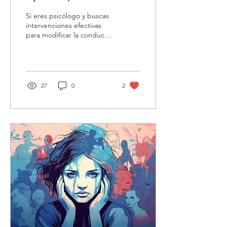
Revolucionar tu Práctica
Si eres psicólogo y buscas
Psicológica
intervenciones efectivas
para modificar la conducta
de tus pacientes, este
artículo es para ti. Los
principios...
27
0
2