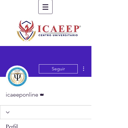
Más acciones
Seguir
Administrador
icaeeponline
Perfil