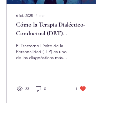
6 feb 2025
∙
4
min
Cómo la Terapia Dialéctico-
Conductual (DBT)
Transforma la Vida de las
El Trastorno Límite de la
Personas con Trastorno
Personalidad (TLP) es uno
de los diagnósticos más
Límite de la Personalidad
desafiantes en el ámbito
de la salud mental.
Quienes lo...
33
0
1