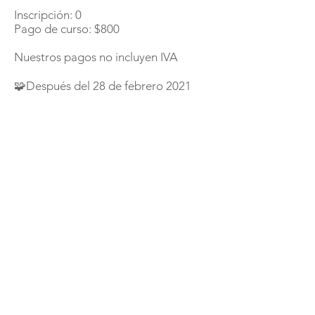
Inscripción: 0
Pago de curso: $800
Nuestros pagos no incluyen IVA
🧩Después del 28 de febrero 2021
Inscripción: $ 250
Curso: $ 1000
Para hacer tu pago, puedes realizarlo
en las siguientes opciones:
📌Transferencia: Clave
002865903830668583, Banamex
📌Depósito bancario: Cuenta
3066858 Sucursal 9038, Banamex
📌Depósito en sucursales Oxxo: 5256
7829 9391 8690
Como estamos seguros que después
de revisar la información completa