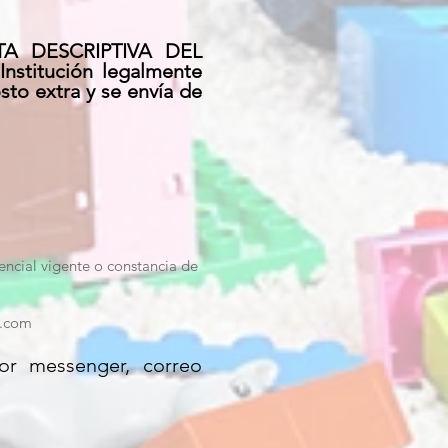
RTA DESCRIPTIVA DEL
stitución legalmente
sto extra y se envía de
encial vigente o constancia de
l.com
or messenger, correo