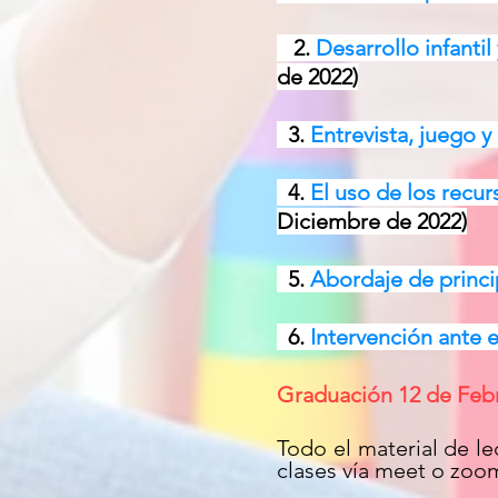
2.
Desarrollo infant
de 2022)
3.
Entrevista, juego y 
4.
El uso de los recu
Diciembre de 2022
)
5.
Abordaje de princi
6.
Intervención ante e
Graduación 12 de Febr
Todo el material de le
clases vía meet o zoo