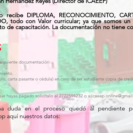
án Hernández Reyes (Director de ICAEEP)
lumno recibe DIPLOMA, RECONOCIMIENTO, CA
odo con Valor curricular; ya que somos un In
eto de capacitación. La documentación no tiene co
S
 siguiente documentación:
miento.
lo, carta pasante o cédula) en caso de ser estudiante copia de cred
 que hayas pagado solicítalo al 2722594232 o a
icaeep.online@gmai
na duda en el proceso quedó al pendiente p
p aquí nuestros datos: