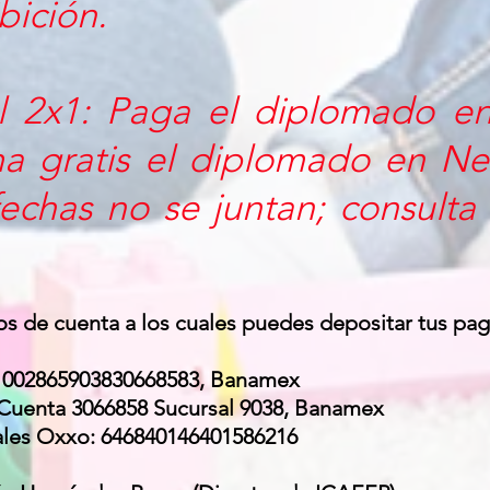
bición.
l 2x1: Paga el diplomado en
oma gratis el diplomado en Ne
 fechas no se juntan; consult
s de cuenta a los cuales puedes depositar tus pag
e 002865903830668583, Banamex
 Cuenta 3066858 Sucursal 9038, Banamex
ales Oxxo: 646840146401586216