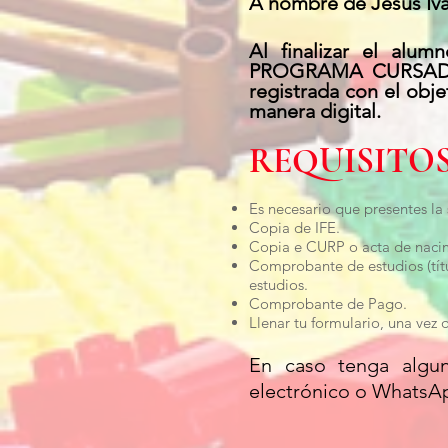
A nombre de Jesús Iv
Al finalizar el a
PROGRAMA CURSADO, t
registrada con el obj
manera digital.
REQUISITO
Es necesario que presentes la
Copia de IFE.
Copia e CURP o acta de naci
Comprobante de estudios (títu
estudios.
Comprobante de Pago.
Llenar tu formulario, una vez
En caso tenga algu
electrónico o WhatsAp