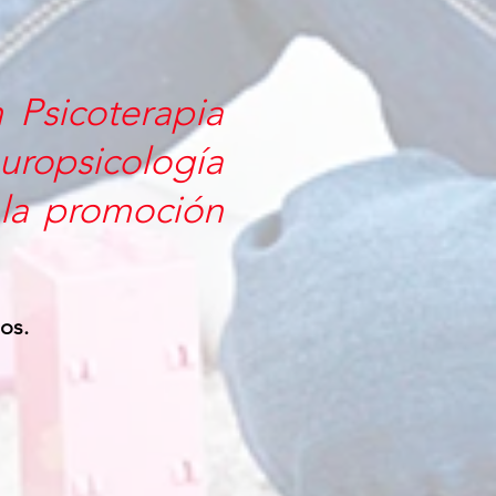
 Psicoterapia
uropsicología
a la promoción
os.