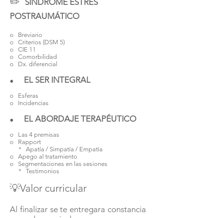
✏️
SÍNDROME ESTRÉS
POSTRAUMÁTICO
o Breviario
o Criterios (DSM 5)
o CIE 11
o Comorbilidad
o Dx. diferencial
EL SER INTEGRAL
●
o Esferas
o Incidencias
EL ABORDAJE TERAPÉUTICO
●
o Las 4 premisas
o Rapport
* Apatía / Simpatía / Empatía
o Apego al tratamiento
o Segmentaciones en las sesiones
* Testimonios
💡Valor curricular
Al finalizar se te entregara constancia