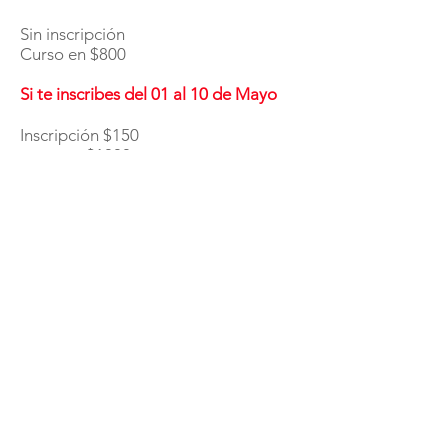
Sin inscripción
Curso en $800
Si te inscribes del 01 al 10 de Mayo
Inscripción $150
curso en $1000
Después del 10 de Mayo
Inscripción $250
Curso $1300
Becas especiales para alumnos y ex
alumnos de icaeep
Nuestros pagos no incluyen IVA.
📱AL TOMAR EL CURSO SE TE
ENTREGA EL MATERIAL