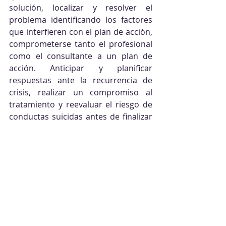
solución, localizar y resolver el 
problema identificando los factores 
que interfieren con el plan de acción, 
comprometerse tanto el profesional 
como el consultante a un plan de 
acción. Anticipar y planificar 
respuestas ante la recurrencia de 
crisis, realizar un compromiso al 
tratamiento y reevaluar el riesgo de 
conductas suicidas antes de finalizar 
la interacción.
Es importante evaluar el grado de 
capacidad del consultante para 
responder a la situación. Hay 
momentos en que el consultante 
simplemente no sabe qué hacer o 
cómo manejar una situación dada. 
En estos casos, es apropiado dar al 